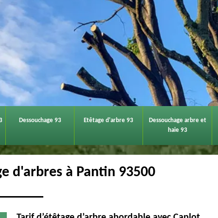
3
Dessouchage 93
Etêtage d'arbre 93
Dessouchage arbre et
haie 93
ge d'arbres à Pantin 93500
Tarif d’étêtage d’arbre abordable avec Caplot