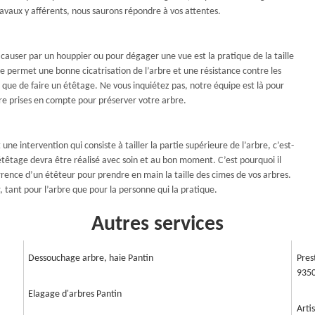
travaux y afférents, nous saurons répondre à vos attentes.
t causer par un houppier ou pour dégager une vue est la pratique de la taille
uce permet une bonne cicatrisation de l’arbre et une résistance contre les
ôt que de faire un étêtage. Ne vous inquiétez pas, notre équipe est là pour
tre prises en compte pour préserver votre arbre.
une intervention qui consiste à tailler la partie supérieure de l’arbre, c’est-
L’étêtage devra être réalisé avec soin et au bon moment. C’est pourquoi il
urrence d’un étêteur pour prendre en main la taille des cimes de vos arbres.
, tant pour l’arbre que pour la personne qui la pratique.
Autres services
Dessouchage arbre, haie Pantin
Pres
935
Elagage d'arbres Pantin
Arti