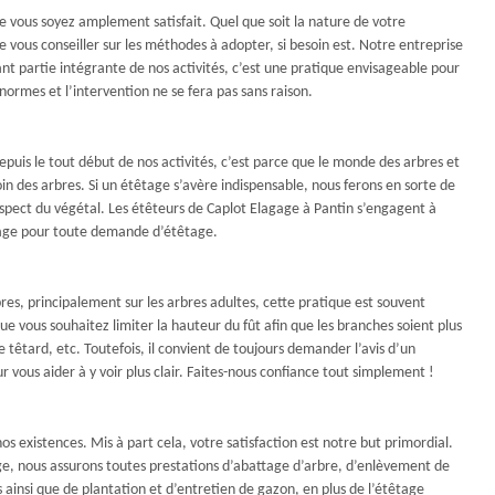
que vous soyez amplement satisfait. Quel que soit la nature de votre
vous conseiller sur les méthodes à adopter, si besoin est. Notre entreprise
nt partie intégrante de nos activités, c’est une pratique envisageable pour
normes et l’intervention ne se fera pas sans raison.
epuis le tout début de nos activités, c’est parce que le monde des arbres et
in des arbres. Si un étêtage s’avère indispensable, nous ferons en sorte de
respect du végétal. Les étêteurs de Caplot Elagage à Pantin s’engagent à
lagage pour toute demande d’étêtage.
bres, principalement sur les arbres adultes, cette pratique est souvent
sque vous souhaitez limiter la hauteur du fût afin que les branches soient plus
e têtard, etc. Toutefois, il convient de toujours demander l’avis d’un
 vous aider à y voir plus clair. Faites-nous confiance tout simplement !
s existences. Mis à part cela, votre satisfaction est notre but primordial.
ge, nous assurons toutes prestations d’abattage d’arbre, d’enlèvement de
s ainsi que de plantation et d’entretien de gazon, en plus de l’étêtage