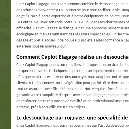
Chez Caplot Elagage, nous comprenons combien le dessouchage peut êt
des solutions innovantes à La Courneuve pour vous faciliter la vie. Im
doigt ! Grâce à notre expertise et à notre équipement de pointe, nou
La Courneuve, avec son code postal 93120, ou dans ses charmantes pér
efficacité. Caplot Elagage se distingue par une approche respectueuse
écologique tout en garantissant des résultats impeccables. Fini les tra
dégagé et prêt à accueillir de nouveaux projets. Faites confiance à C
extérieur sous un nouveau jour.
Comment Caplot Elagage réalise un dessouchag
Chez Caplot Elagage, nous sommes fiers de proposer un service de des
d'experts utilise des techniques de pointe et un équipement moderne 
défis que peut représenter un dessouchage, nous adaptons notre appro
clients. À La Courneuve, où la végétation peut parfois être dense et l
tout en assurant une efficacité maximale. Notre équipe, formée et cert
garantir votre tranquillité d'esprit. Avec Caplot Elagage, chaque proj
de renforcer notre réputation de fiabilité et de professionnalisme. N
entrave, prêt à accueillir vos futurs projets.
Le dessouchage par rognage, une spécialité de
Chez Caplot Elagage, nous sommes passionnés par l'art du dessoucha