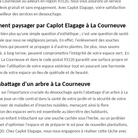
La Courneuve ou ailleurs en région 93120, nous vous assurons un service
devis gratuit et sans engagement. Avec Caplot Elagage, votre satisfaction
meilleur des services en dessouchage.
ent paysager par Caplot Elagage à La Courneuve
en plus qu'une simple question d'esthétique ; c'est une question de santé
ale que nous ne négligeons jamais. En effet, l'enlèvement des souches
ctions qui peuvent se propager à d'autres plantes. De plus, nous savons
qui, à long terme, peuvent compromettre l'intégrité de votre espace vert. En
 La Courneuve et dans le code postal 93120 garantit une surface propre et
ser l'utilisation de votre espace extérieur tout en assurant une harmonie
ns de votre espace un lieu de quiétude et de beauté.
'abattage d'un arbre à La Courneuve
r sur l'importance cruciale du dessouchage après l'abattage d'un arbre à La
 joue un rôle central dans la santé de votre jardin et la sécurité de votre
oyer de maladies et d'insectes nuisibles, menaçant ainsi la flore
on des espaces verts est essentielle au bien-être des habitants,
 un enfant trébuchant sur une souche cachée sous l'herbe, ou un jardinier
et d'optimiser l'espace et de préparer le sol pour de nouvelles plantations,
3120. Chez Caplot Elagage, nous nous engageons à réaliser cette tâche avec