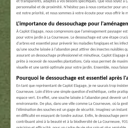
et transparents, adaptés à vos besoins spécifiques. Que vous soyez à 
personnalisé et de proximité. N'hésitez pas à nous contacter pour un 
est notre priorité, et nous sommes à votre écoute pour vous offrir le 
L'importance du dessouchage pour l'aménagem
À Caplot Elagage, nous comprenons que l'aménagement paysager est bi
pour votre jardin à La Courneuve. Le dessouchage est une étape cruci
d'arbres est essentiel pour prévenir les maladies fongiques et les infe
qu'une souche laissée à l'abandon peut attirer des insectes nuisibles 
assurant un dessouchage professionnel et minutieux, Caplot Elagage à
prête à recevoir de nouvelles plantations. Cela vous permet de maximi
visuelle et une santé optimale pour votre jardin. Ensemble, nous faiso
Pourquoi le dessouchage est essentiel après l
En tant que représentant de Caplot Elagage, je ne saurais trop insiste
Courneuve. Loin d'être une simple question d'esthétique, cette pratique
espace vert. En effet, une souche laissée à l'abandon peut devenir un f
environnante. De plus, dans une ville comme La Courneuve, où la gesti
l'élimination des souches est un gage de sécurité. Imaginez un instant
en difficulté en essayant de tondre autour. Enfin, le dessouchage perm
contribuant ainsi à la beauté et à la biodiversité de La Courneuve, 9
précision et efficacité, pour un cadre de vie plus sain et plus agréable.