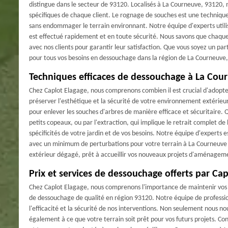
distingue dans le secteur de 93120. Localisés à La Courneuve, 93120, 
spécifiques de chaque client. Le rognage de souches est une technique
sans endommager le terrain environnant. Notre équipe d'experts utilis
est effectué rapidement et en toute sécurité. Nous savons que chaque p
avec nos clients pour garantir leur satisfaction. Que vous soyez un par
pour tous vos besoins en dessouchage dans la région de La Courneuve
Techniques efficaces de dessouchage à La Cou
Chez Caplot Elagage, nous comprenons combien il est crucial d'adopt
préserver l'esthétique et la sécurité de votre environnement extérieu
pour enlever les souches d'arbres de manière efficace et sécuritaire. 
petits copeaux, ou par l'extraction, qui implique le retrait complet d
spécificités de votre jardin et de vos besoins. Notre équipe d'experts es
avec un minimum de perturbations pour votre terrain à La Courneuve 
extérieur dégagé, prêt à accueillir vos nouveaux projets d'aménagem
Prix et services de dessouchage offerts par Ca
Chez Caplot Elagage, nous comprenons l'importance de maintenir vos e
de dessouchage de qualité en région 93120. Notre équipe de professio
l'efficacité et la sécurité de nos interventions. Non seulement nous no
également à ce que votre terrain soit prêt pour vos futurs projets. Co