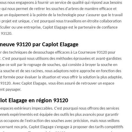
nous nous engageons à fournir un service de qualité qui répond aux besoins
 qui nous permet de retirer les souches d'arbres de manière efficace et
e un équipement à la pointe de la technologie pour s'assurer que le travail
rojet est unique, c'est pourquoi nous travaillons en étroite collaboration
ticulier ou une entreprise, Caplot Elagage est le partenaire de confiance
, 93120.
rneuve 93120 par Caplot Elagage
er des techniques de dessouchage efficaces à La Courneuve 93120 pour
r. C'est pourquoi nous utilisons des méthodes éprouvées et avant-gardistes
Que ce soit par le rognage de souches, qui consiste à broyer la souche en
e la souche et de ses racines, nous adaptons notre approche en fonction des
t formée pour évaluer la situation et vous offrir la solution la plus adaptée,
93120. Avec Caplot Elagage, vous êtes assuré de retrouver un espace
ent paysager.
plot Elagage en région 93120
spaces extérieurs impeccables. C'est pourquoi nous offrons des services
nnels expérimentés est équipée des outils les plus avancés pour garantir
us occupons de l'extraction des souches avec précision, mais nous veillons
ncernant nos prix, Caplot Elagage s'engage à proposer des tarifs compétitifs