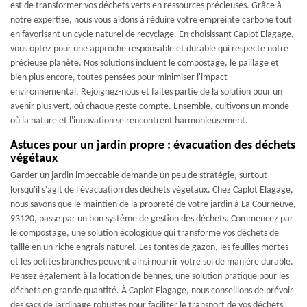
est de transformer vos déchets verts en ressources précieuses. Grâce à
notre expertise, nous vous aidons à réduire votre empreinte carbone tout
en favorisant un cycle naturel de recyclage. En choisissant Caplot Elagage,
vous optez pour une approche responsable et durable qui respecte notre
précieuse planète. Nos solutions incluent le compostage, le paillage et
bien plus encore, toutes pensées pour minimiser l'impact
environnemental. Rejoignez-nous et faites partie de la solution pour un
avenir plus vert, où chaque geste compte. Ensemble, cultivons un monde
où la nature et l'innovation se rencontrent harmonieusement.
Astuces pour un jardin propre : évacuation des déchets
végétaux
Garder un jardin impeccable demande un peu de stratégie, surtout
lorsqu'il s'agit de l'évacuation des déchets végétaux. Chez Caplot Elagage,
nous savons que le maintien de la propreté de votre jardin à La Courneuve,
93120, passe par un bon système de gestion des déchets. Commencez par
le compostage, une solution écologique qui transforme vos déchets de
taille en un riche engrais naturel. Les tontes de gazon, les feuilles mortes
et les petites branches peuvent ainsi nourrir votre sol de manière durable.
Pensez également à la location de bennes, une solution pratique pour les
déchets en grande quantité. À Caplot Elagage, nous conseillons de prévoir
des sacs de jardinage robustes pour faciliter le transport de vos déchets