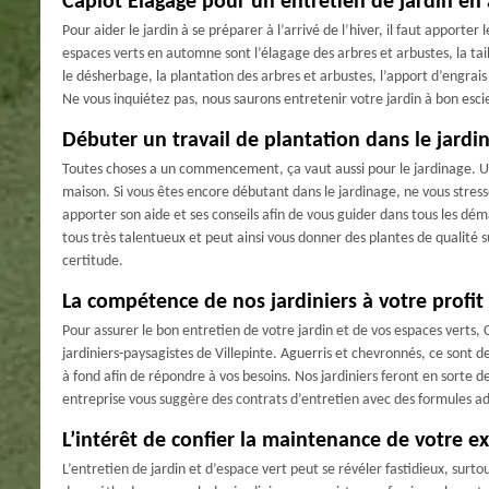
Caplot Elagage pour un entretien de jardin e
Pour aider le jardin à se préparer à l’arrivé de l’hiver, il faut apporte
espaces verts en automne sont l’élagage des arbres et arbustes, la tail
le désherbage, la plantation des arbres et arbustes, l’apport d’engrais
Ne vous inquiétez pas, nous saurons entretenir votre jardin à bon escie
Débuter un travail de plantation dans le jardin
Toutes choses a un commencement, ça vaut aussi pour le jardinage. Un 
maison. Si vous êtes encore débutant dans le jardinage, ne vous stress
apporter son aide et ses conseils afin de vous guider dans tous les dé
tous très talentueux et peut ainsi vous donner des plantes de qualité sup
certitude.
La compétence de nos jardiniers à votre profit
Pour assurer le bon entretien de votre jardin et de vos espaces verts
jardiniers-paysagistes de Villepinte. Aguerris et chevronnés, ce sont de
à fond afin de répondre à vos besoins. Nos jardiniers feront en sorte 
entreprise vous suggère des contrats d’entretien avec des formules ad
L’intérêt de confier la maintenance de votre ex
L’entretien de jardin et d’espace vert peut se révéler fastidieux, surtout