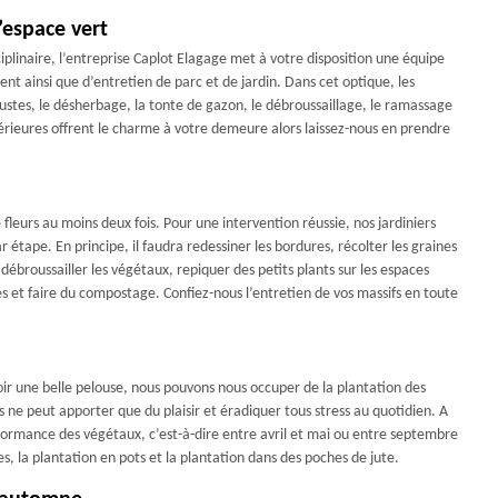
’espace vert
ciplinaire, l’entreprise Caplot Elagage met à votre disposition une équipe
 ainsi que d’entretien de parc et de jardin. Dans cet optique, les
bustes, le désherbage, la tonte de gazon, le débroussaillage, le ramassage
térieures offrent le charme à votre demeure alors laissez-nous en prendre
 fleurs au moins deux fois. Pour une intervention réussie, nos jardiniers
tape. En principe, il faudra redessiner les bordures, récolter les graines
 débroussailler les végétaux, repiquer des petits plants sur les espaces
ries et faire du compostage. Confiez-nous l’entretien de vos massifs en toute
voir une belle pelouse, nous pouvons nous occuper de la plantation des
nts ne peut apporter que du plaisir et éradiquer tous stress au quotidien. A
 dormance des végétaux, c’est-à-dire entre avril et mai ou entre septembre
s, la plantation en pots et la plantation dans des poches de jute.