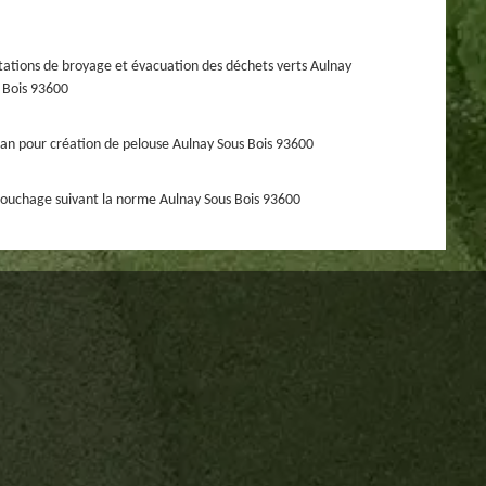
tations de broyage et évacuation des déchets verts Aulnay
 Bois 93600
san pour création de pelouse Aulnay Sous Bois 93600
ouchage suivant la norme Aulnay Sous Bois 93600