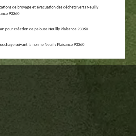
tations de broyage et évacuation des déchets verts Neuilly
sance 93360
san pour création de pelouse Neuilly Plaisance 93360
ouchage suivant la norme Neuilly Plaisance 93360