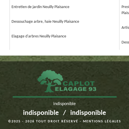
Entretien de jardin Neuilly Plaisance
Pres
Plai
Dessouchage arbre, haie Neuilly Plaisance
Arti
Elagage d'arbres Neuilly Plaisance
Dess
indisponible
indisponible
/
indisponible
©2025 - 2026 TOUT DROIT RÉSERVÉ -
MENTIONS LÉGALES