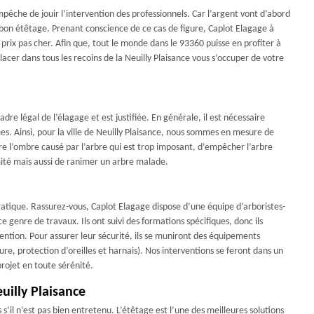
 empêche de jouir l’intervention des professionnels. Car l’argent vont d’abord
n bon étêtage. Prenant conscience de ce cas de figure, Caplot Elagage à
prix pas cher. Afin que, tout le monde dans le 93360 puisse en profiter à
lacer dans tous les recoins de la Neuilly Plaisance vous s’occuper de votre
dre légal de l’élagage et est justifiée. En générale, il est nécessaire
es. Ainsi, pour la ville de Neuilly Plaisance, nous sommes en mesure de
uire l’ombre causé par l’arbre qui est trop imposant, d’empêcher l’arbre
imité mais aussi de ranimer un arbre malade.
ratique. Rassurez-vous, Caplot Elagage dispose d’une équipe d’arboristes-
e genre de travaux. Ils ont suivi des formations spécifiques, donc ils
ention. Pour assurer leur sécurité, ils se muniront des équipements
, protection d’oreilles et harnais). Nos interventions se feront dans un
rojet en toute sérénité.
uilly Plaisance
s’il n’est pas bien entretenu. L’étêtage est l’une des meilleures solutions