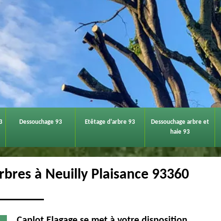
3
Dessouchage 93
Etêtage d'arbre 93
Dessouchage arbre et
haie 93
arbres à Neuilly Plaisance 93360
Caplot Elagage se met à votre disposition