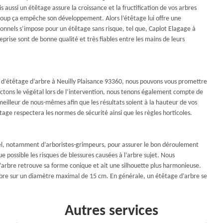
aussi un étêtage assure la croissance et la fructification de vos arbres
 coup ça empêche son développement. Alors l’étêtage lui offre une
nnels s’impose pour un étêtage sans risque, tel que, Caplot Elagage à
treprise sont de bonne qualité et très fiables entre les mains de leurs
 d’étêtage d’arbre à Neuilly Plaisance 93360, nous pouvons vous promettre
pectons le végétal lors de l’intervention, nous tenons également compte de
meilleur de nous-mêmes afin que les résultats soient à la hauteur de vos
tage respectera les normes de sécurité ainsi que les règles horticoles.
nel, notamment d’arboristes-grimpeurs, pour assurer le bon déroulement
 possible les risques de blessures causées à l’arbre sujet. Nous
l’arbre retrouve sa forme conique et ait une silhouette plus harmonieuse.
’arbre sur un diamètre maximal de 15 cm. En générale, un étêtage d’arbre se
Autres services